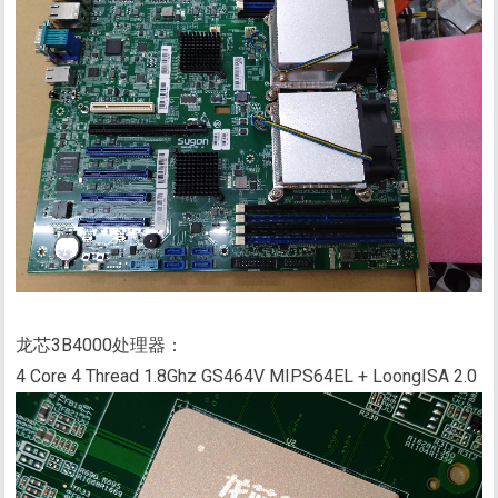
龙芯3B4000处理器：
4 Core 4 Thread 1.8Ghz GS464V MIPS64EL + LoongISA 2.0