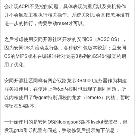
会出现ACPI不受控的问题，具体表现为重启以及关机操作
并不会触发主板执行相关操作。系统关闭后会直接黑屏没有
进一步的执行，需要手动reset才可以。
之后考虑使用安同开源社区开发的安同OS（AOSC OS），
因为安同OS为滚动发行版，各种软件包版本较新；且安同
OS的MIPS版本在编译时针对龙芯3系列的GS464微架构启
用了优化。
安同开源社区同样有两台双路龙芯3B4000服务器作为构建
服务器使用，在使用上游6.x内核时也出现了相同问题，所
以内核使用了flygoat特别调校的龙梦（lemote）内核，暂时
停留在5.4版本。
一开始使用的是安同OS的loongson3版本livekit安装盘，但
发现grub引导配置有问题，手动修复后提示如下信息：