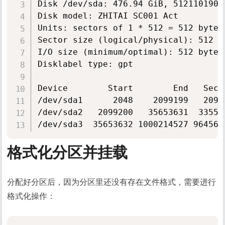
Disk /dev/sda: 476.94 GiB, 5121101905
Disk model: ZHITAI SC001 Act

Units: sectors of 1 * 512 = 512 bytes

Sector size (logical/physical): 512 b
I/O size (minimum/optimal): 512 bytes 
Disklabel type: gpt

Device        Start        End   Sect
/dev/sda1      2048    2099199   2097
/dev/sda2   2099200   35653631  33554
格式化分区并挂载
分配好分区后，因为分区里还没有存在文件格式，需要进行
格式化操作：