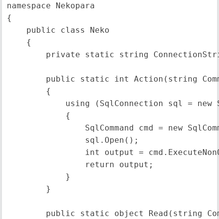
namespace Nekopara

{

    public class Neko

    {

        private static string ConnectionS
        public static int Action(string C
        {

            using (SqlConnection sql = new 
            {

                SqlCommand cmd = new SqlComm
                sql.Open();

                int output = cmd.ExecuteNonQ
                return output;

            }

        }

        public static object Read(string 