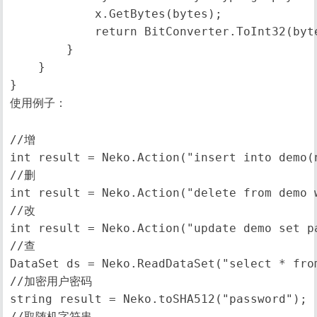
            x.GetBytes(bytes);

            return BitConverter.ToInt32(byte
        }

    }

}
使用例子：
//增

int result = Neko.Action("insert into demo(
//删

int result = Neko.Action("delete from demo w
//改

int result = Neko.Action("update demo set p
//查

DataSet ds = Neko.ReadDataSet("select * fro
//加密用户密码

string result = Neko.toSHA512("password");

//取随机字符串
