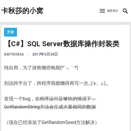
卡秋莎的小窝
MENU
开发
【C#】SQL Server数据库操作封装类
KATYUSHA
2017年3月24日
纯自用，为了拯救懒癌晚期(*´﹃｀*)
别说跨平台了，跨程序我都懒得再写一次_(:з」∠)_
发现一个bug，
在程序运行足够快的情况下，
GetRandomString方法会生成大量相同的数据
（现在已经添加了GetRandomSeed方法解决）