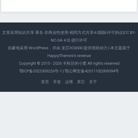
文章采用知识共享
署名-非商业性使用-相同方式共享4.0国际许可协议(CC BY-
NC-SA 4.0)
进行许可
自豪地采用 WordPress，并由
龙芯3C6000
提供强劲动力 | 本主题基于
HappyThemes's
revenue
Copyright © 2015 - 2026
卡秋莎的小窝
All rights reserved
鄂ICP备2022003226号-1
|
鄂公网安备42011102003094号
首页
开发
运维
其它
关于