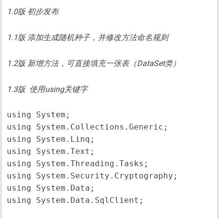
1.0版 初步发布
1.1版 添加生成随机种子，并修改方法命名规则
1.2版 新增方法，可直接填充一张表（DataSet类）
1.3版 使用using关键字
using System;

using System.Collections.Generic;

using System.Linq;

using System.Text;

using System.Threading.Tasks;

using System.Security.Cryptography;

using System.Data;

using System.Data.SqlClient;
