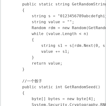
        public static string GetRandomString
        {

            string s = "0123456789abcdefghi
            string value = "";

            Random rdm = new Random(GetRando
            while (value.Length < n)

            {

                string s1 = s[rdm.Next(0, s.
                value += s1;

            }

            return value;

        }

        //一个骰子

        public static int GetRandomSeed()

        {

            byte[] bytes = new byte[4];

            System.Security.Cryptography.RN