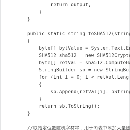
                return output;

            }

        }

        public static string toSHA512(strin
        {

            byte[] bytValue = System.Text.E
            SHA512 sha512 = new SHA512Crypto
            byte[] retVal = sha512.ComputeHa
            StringBuilder sb = new StringBui
            for (int i = 0; i < retVal.Lengt
            {

                sb.Append(retVal[i].ToString
            }

            return sb.ToString();

        }

        //取指定位数随机字符串，用于向表中添加大量随