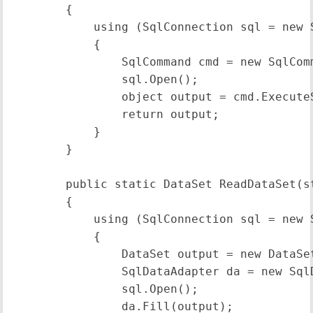
        {

            using (SqlConnection sql = new 
            {

                SqlCommand cmd = new SqlComm
                sql.Open();

                object output = cmd.ExecuteS
                return output;

            }

        }

        public static DataSet ReadDataSet
        {

            using (SqlConnection sql = new 
            {

                DataSet output = new DataSet
                SqlDataAdapter da = new Sql
                sql.Open();

                da.Fill(output);
