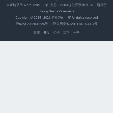
自豪地采用 WordPress，并由
龙芯3C6000
提供强劲动力 | 本主题基于
HappyThemes's
revenue
Copyright © 2015 - 2026
卡秋莎的小窝
All rights reserved
鄂ICP备2022003226号-1
|
鄂公网安备42011102003094号
首页
开发
运维
其它
关于