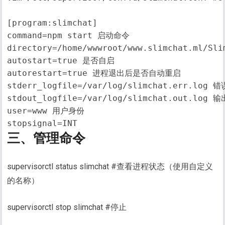
[program:slimchat]

command=npm start 启动命令

directory=/home/wwwroot/www.slimchat.ml/Sli
autostart=true 是否自启

autorestart=true 进程退出后是否自动重启

stderr_logfile=/var/log/slimchat.err.log 错
stdout_logfile=/var/log/slimchat.out.log 输
user=www 用户身份

stopsignal=INT
三、管理命令
supervisorctl status slimchat #查看进程状态（使用自定义
的名称）
supervisorctl stop slimchat #停止