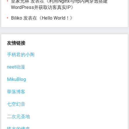
皇家元林
发表在《
利用Nginx与frp内网穿透搭建
WordPress并获取访客真实IP
》
Biliko
发表在《
Hello World！
》
友情链接
手柄君的小阁
neet动漫
MikuBlog
華落博客
七空幻音
二次元圣地
终末的佛龛