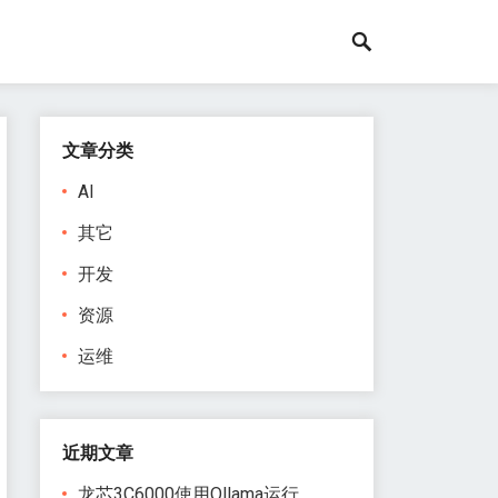
文章分类
AI
其它
开发
资源
运维
近期文章
龙芯3C6000使用Ollama运行